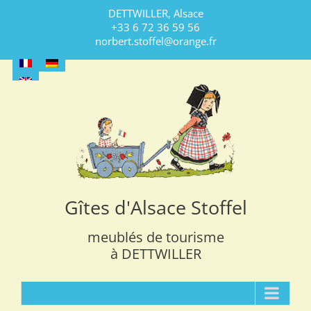
Skip
DETTWILLER, Alsace
to
+33 6 72 36 59 56
content
norbert.stoffel@orange.fr
Gîtes d'Alsace Stoffel
meublés de tourisme
à DETTWILLER