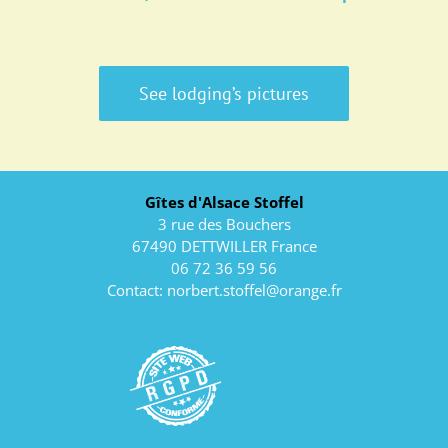
See lodging’s pictures
Gîtes d'Alsace Stoffel
3 rue des Bouchers
67490 DETTWILLER France
06 72 36 59 56
Contact:
norbert.stoffel@orange.fr